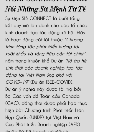
Nối Những Sứ Mệnh Tử Tế
Sự kiện SIB CONNECT là buổi tổng 
kết quy mô lớn dành cho các tổ chức 
kinh doanh tạo tác động xã hội. Đây 
là hoạt động cốt lõi thuộc 
"Chương 
trình tăng tốc phát triển hướng tới 
xuất khẩu và tăng tiếp cận tài chính"
, 
nằm trong khuôn khổ Dự án 
“Hỗ trợ hệ 
sinh thái các doanh nghiệp tạo tác 
động tại Việt Nam ứng phó với 
COVID-19”
 (Dự án ISEE-COVID).
Dự án ý nghĩa này được tài trợ bởi 
Bộ Các vấn đề Toàn cầu Canada 
(GAC), đồng thời được phối hợp thực 
hiện bởi Chương trình Phát triển Liên 
Hợp Quốc (UNDP) tại Việt Nam và 
Cục Phát triển Doanh nghiệp (AED) 
thuộc Bộ Kế hoạch và Đầu tư.