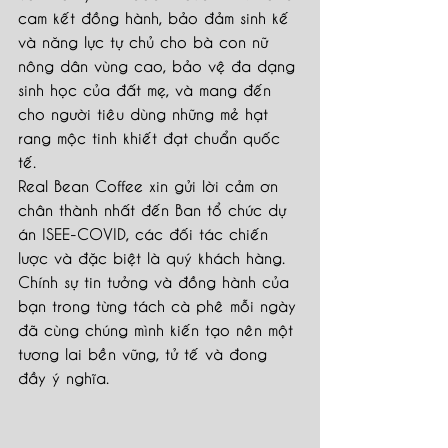
cam kết đồng hành, bảo đảm sinh kế 
và năng lực tự chủ cho bà con nữ 
nông dân vùng cao, bảo vệ đa dạng 
sinh học của đất mẹ, và mang đến 
cho người tiêu dùng những mẻ hạt 
rang mộc tinh khiết đạt chuẩn quốc 
tế.
Real Bean Coffee xin gửi lời cảm ơn 
chân thành nhất đến Ban tổ chức dự 
án ISEE-COVID, các đối tác chiến 
lược và đặc biệt là quý khách hàng. 
Chính sự tin tưởng và đồng hành của 
bạn trong từng tách cà phê mỗi ngày 
đã cùng chúng mình kiến tạo nên một 
tương lai bền vững, tử tế và đong 
đầy ý nghĩa.