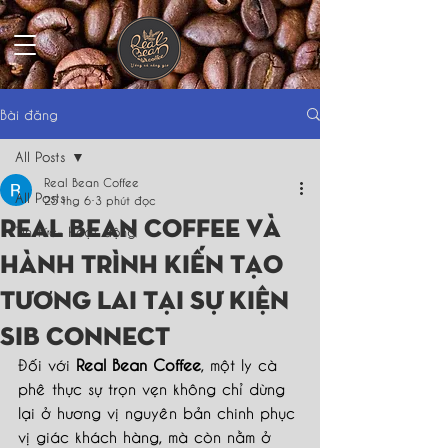
Bài đăng
All Posts
Real Bean Coffee
All Posts
25 thg 6
3 phút đọc
Real Bean Coffee Và
Tin tức- Hoạt động
Hành Trình Kiến Tạo
Tương Lai Tại Sự Kiện
SIB CONNECT
Đối với 
Real Bean Coffee
, một ly cà 
phê thực sự trọn vẹn không chỉ dừng 
lại ở hương vị nguyên bản chinh phục 
vị giác khách hàng, mà còn nằm ở 