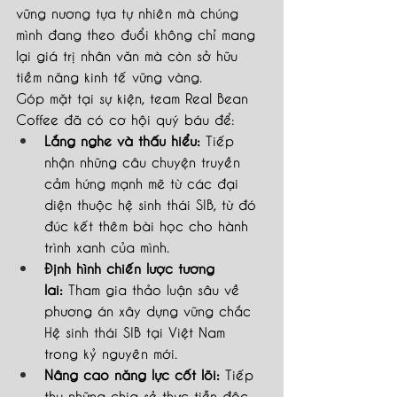
vững nương tựa tự nhiên mà chúng 
mình đang theo đuổi không chỉ mang 
lại giá trị nhân văn mà còn sở hữu 
tiềm năng kinh tế vững vàng.
Góp mặt tại sự kiện, team Real Bean 
Coffee đã có cơ hội quý báu để:
Lắng nghe và thấu hiểu:
 Tiếp 
nhận những câu chuyện truyền 
cảm hứng mạnh mẽ từ các đại 
diện thuộc hệ sinh thái SIB, từ đó 
đúc kết thêm bài học cho hành 
trình xanh của mình.
Định hình chiến lược tương 
lai:
 Tham gia thảo luận sâu về 
phương án xây dựng vững chắc 
Hệ sinh thái SIB tại Việt Nam 
trong kỷ nguyên mới.
Nâng cao năng lực cốt lõi:
 Tiếp 
thu những chia sẻ thực tiễn độc 