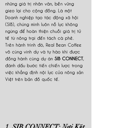
những giá trị nhân văn, bền vững 
gieo lại cho cộng đồng. Là một 
Doanh nghiệp tạo tác động xã hội 
(SIB), chúng mình luôn nỗ lực không 
ngừng để hoàn thiện chuỗi giá trị tử 
tế từ nông trại đến tách cà phê.
Trên hành trình đó, Real Bean Coffee 
vô cùng vinh dự và tự hào khi được 
đồng hành cùng dự án 
SIB CONNECT
, 
đánh dấu bước tiến chiến lược trong 
việc khẳng định nội lực của nông sản 
Việt trên bản đồ quốc tế.
1. SIB CONNECT: Nơi Kết 