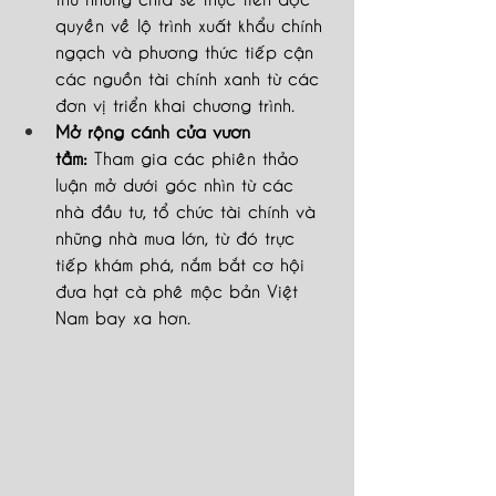
quyền về lộ trình xuất khẩu chính 
ngạch và phương thức tiếp cận 
các nguồn tài chính xanh từ các 
đơn vị triển khai chương trình.
Mở rộng cánh cửa vươn 
tầm:
 Tham gia các phiên thảo 
luận mở dưới góc nhìn từ các 
nhà đầu tư, tổ chức tài chính và 
những nhà mua lớn, từ đó trực 
tiếp khám phá, nắm bắt cơ hội 
đưa hạt cà phê mộc bản Việt 
Nam bay xa hơn.