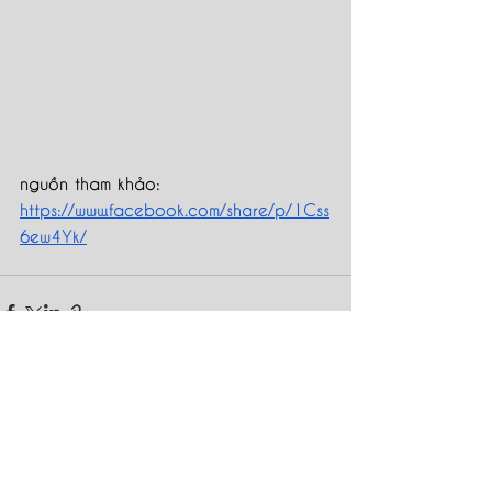
nguồn tham khảo: 
https://www.facebook.com/share/p/1Css
6ew4Yk/
Xem tất cả
Bài đăng gần đây