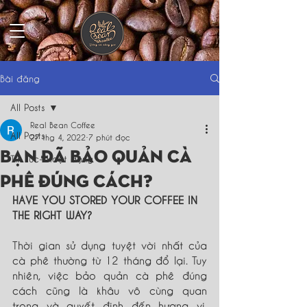
Bài đăng
All Posts
Real Bean Coffee
All Posts
27 thg 4, 2022
7 phút đọc
BẠN ĐÃ BẢO QUẢN CÀ
Tin tức- Hoạt động
PHÊ ĐÚNG CÁCH?
HAVE YOU STORED YOUR COFFEE IN 
THE RIGHT WAY?
Thời gian sử dụng tuyệt vời nhất của 
cà phê thường từ 12 tháng đổ lại. Tuy 
nhiên, việc bảo quản cà phê đúng 
cách cũng là khâu vô cùng quan 
trọng và quyết định đến hương vị, 