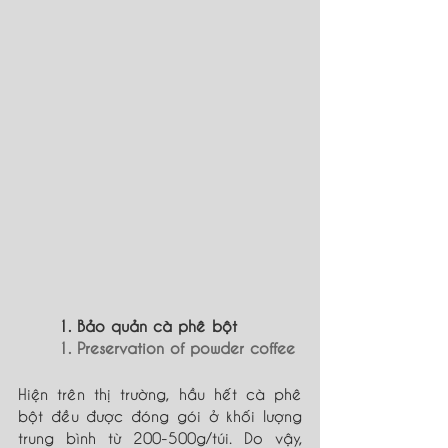
1. Bảo quản cà phê bột
1. Preservation of powder coffee
Hiện trên thị trường, hầu hết cà phê 
bột đều được đóng gói ở khối lượng 
trung bình từ 200-500g/túi. Do vậy, 