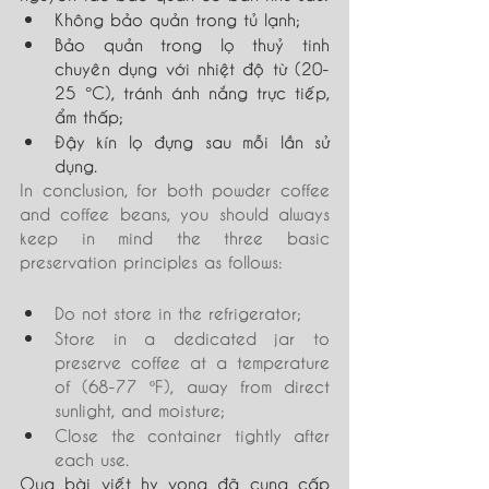
Không bảo quản trong tủ lạnh; 
Bảo quản trong lọ thuỷ tinh 
chuyên dụng với nhiệt độ từ (20-
25 
°C
), tránh ánh nắng trực tiếp, 
ẩm thấp; 
Đậy kín lọ đựng sau mỗi lần sử 
dụng. 
In conclusion, for both powder coffee 
and coffee beans, you should always 
keep in mind the three basic 
preservation principles as follows: 
Do not store in the refrigerator; 
Store in a dedicated jar to 
preserve coffee at a temperature 
of (68-77 ºF), away from direct 
sunlight, and moisture; 
Close the container tightly after 
each use. 
Qua bài viết hy vọng đã cung cấp 