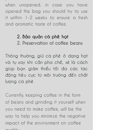
when unopened, in case you have 
opened the bag you should try to use 
it within 1-2 weeks to ensure a fresh 
and aromatic taste of coffee.
2. Bảo quản cà phê hạt
2. Preservation of coffee beans
Thông thường, giữ cà phê ở dạng hạt 
và tự xay khi cần pha chế, sẽ là cách 
giúp bạn giảm thiểu tối đa các tác 
động tiêu cực từ môi trường đến chất 
lượng cà phê
Currently, keeping coffee in the form 
of beans and grinding it yourself when 
you need to make coffee, will be the 
way to help you minimize the negative 
impact 
of 
the environment on coffee 
quality.