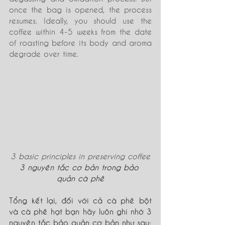
once the bag is opened, the process 
resumes. Ideally, you should use the 
coffee within 4-5 weeks from the date 
of roasting before its body and aroma 
degrade over time.
3 basic principles in preserving coffee
3 nguyên tắc cơ bản trong bảo 
quản cà phê
Tổng kết lại, đối với cả cà phê bột 
và cà phê hạt bạn hãy luôn ghi nhớ 3 
nguyên tắc bảo quản cơ bản như sau: 