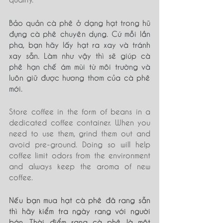
Bảo quản cà phê ở dạng hạt trong hũ 
đựng cà phê chuyên dụng. Cứ mỗi lần 
pha, bạn hãy lấy hạt ra xay và tránh 
xay sẵn. Làm như vậy thì sẽ giúp cà 
phê hạn chế ám mùi từ môi trường và 
luôn giữ được hương thơm của cà phê 
mới.
Store coffee in the form of beans in a 
dedicated coffee container. When you 
need to use them, grind them out and 
avoid pre-ground. Doing so will help 
coffee limit odors from the environment 
and always keep the aroma of new 
coffee.
Nếu bạn mua hạt cà phê đã rang sẵn 
thì hãy kiểm tra ngày rang với người 
bán. Thời điểm rang cà phê là một 