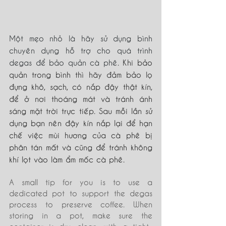
Một mẹo nhỏ là hãy sử dụng bình 
chuyên dụng hỗ trợ cho quá trình 
degas để bảo quản cà phê
. Khi bảo 
quản trong bình thì hãy đảm bảo lọ 
đựng khô, sạch, có nắp đậy thật kín, 
để ở nơi thoáng mát và tránh ánh 
sáng mặt trời trực tiếp. Sau mỗi lần sử 
dụng bạn nên đậy kín nắp lại để hạn 
chế việc mùi hương của cà phê bị 
phân tán mất và cũng để tránh không 
khí lọt vào làm ẩm mốc cà phê.
A small tip for you is to use a 
dedicated pot to support the degas 
process to preserve coffee. When 
storing in a pot, make sure the 
container is dry, clean, with a tight-