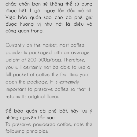
chắc chắn bạn sẽ không thể sử dụng 
được hết 1 gói ngay lần đầu mở túi. 
Việc bảo quản sao cho cà phê giữ 
được hương vị như mới là điều vô 
cùng quan trọng.
Currently on the market, most coffee 
powder is packaged 
with an
average 
weight of 200-500g/bag. Therefore, 
you will certainly not be able to use a 
full packet of coffee the first time you 
open the package. It is extremely 
important to preserve coffee so that it 
retains its original flavor.
Để bảo quản cà phê bột, hãy lưu ý 
những nguyên tắc sau:
To preserve powdered coffee, note the 
following principles: