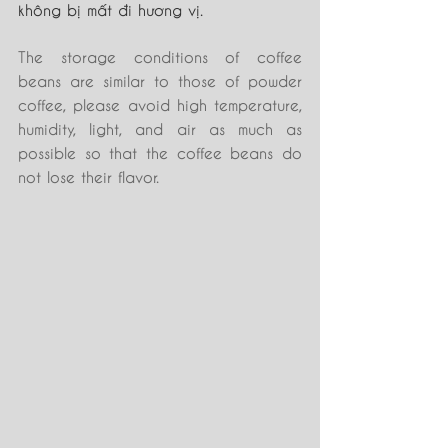
không bị mất đi hương vị.
The storage conditions of coffee 
beans are similar to those of powder 
coffee, please avoid high temperature, 
humidity, light, and air as much as 
possible so that the coffee beans do 
not lose their flavor.