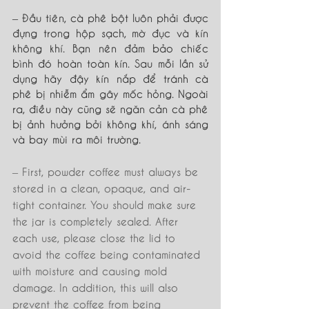
– Đầu tiên, cà phê bột luôn phải được 
đựng trong hộp sạch, mờ đục và kín 
không khí. Bạn nên đảm bảo chiếc 
bình đó hoàn toàn kín. Sau mỗi lần sử 
dụng hãy đậy kín nắp để tránh cà 
phê bị nhiễm ẩm gây mốc hỏng. Ngoài 
ra, điều này cũng sẽ ngăn cản cà phê 
bị ảnh hưởng bởi không khí, ánh sáng 
và bay mùi ra môi trường.
– First, powder coffee must always be 
stored in a clean, opaque, and air-
tight container. You should make sure 
the jar is completely sealed. After 
each use, please close the lid to 
avoid the coffee being contaminated 
with moisture and causing mold 
damage. In addition, this will also 
prevent the coffee from being 