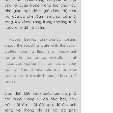
yếu tố quan trọng trong lựa chọn cà 
phê giúp bạn đánh giá được độ tươi 
mới của cà phê. Bạn nên chọn cà phê 
rang xay được rang trong khoảng từ 5 
ngày cho đến 2 tuần.
If you're buying pre-roasted beans, 
check the roasting date with the seller. 
Coffee roasting time is an important 
factor in
 the
coffee selection that 
helps you gauge the freshness of your 
coffee. You should choose powder 
coffee that is roasted from 5 days to 2 
weeks.
Các điều kiện bảo quản của cà phê 
hạt cũng tương tự cà phê bột, hãy 
tránh tối đa nhiệt độ cao, độ ẩm, ánh 
sáng và không khí để hạt cà phê 