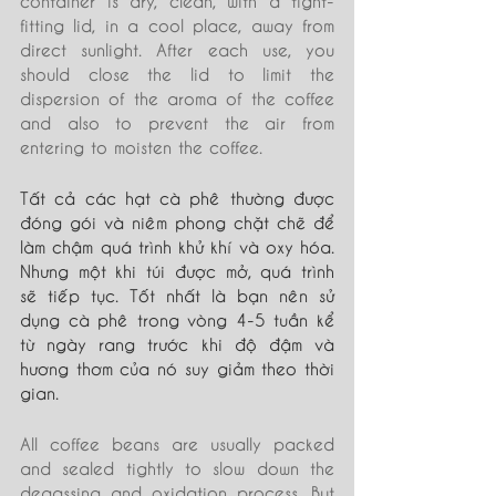
fitting lid, in a cool place, away from 
direct sunlight. After each use, you 
should close the lid to limit the 
dispersion of the aroma of the coffee 
and also to prevent the air from 
entering to moisten the coffee.
Tất cả các hạt cà phê thường được 
đóng gói và niêm phong chặt chẽ để 
làm chậm quá trình khử khí và oxy hóa. 
Nhưng một khi túi được mở, quá trình 
sẽ tiếp tục. Tốt nhất là bạn nên sử 
dụng cà phê trong vòng 4-5 tuần kể 
từ ngày rang trước khi độ đậm và 
hương thơm của nó suy giảm theo thời 
gian.
All coffee beans are usually packed 
and sealed tightly to slow down the 
degassing and oxidation process. But 