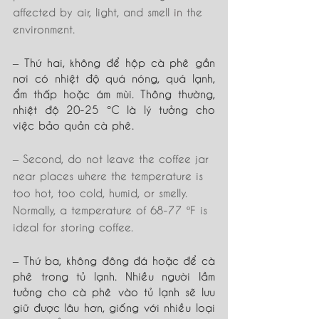
affected by air, light, and smell 
in
 the 
environment.
– Thứ hai, không để hộp cà phê gần 
nơi có nhiệt độ quá nóng, quá lạnh, 
ẩm thấp hoặc ám mùi. Thông thường, 
nhiệt độ 20-25 °C là lý tưởng cho 
việc bảo quản cà phê.
– Second, do not leave the coffee jar 
near places where the temperature is 
too hot, too cold, humid
, or
 smelly. 
Normally, a temperature of 68-77 ºF is 
ideal for storing coffee.
– Thứ ba, không đông đá hoặc để cà 
phê trong tủ lạnh. Nhiều người lầm 
tưởng cho cà phê vào tủ lạnh sẽ lưu 
giữ được lâu hơn, giống với nhiều loại 