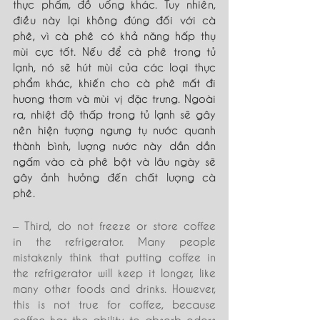
thực phẩm, đồ uống khác.
 Tuy nhiên, 
điều này lại không đúng đối với cà 
phê, vì cà phê có khả năng hấp thụ 
mùi cực tốt. Nếu để cà phê trong tủ 
lạnh, nó sẽ hút mùi của các loại thực 
phẩm khác, khiến cho cà phê mất đi 
hương thơm và mùi vị đặc trưng. Ngoài 
ra, nhiệt độ thấp trong tủ lạnh sẽ gây 
nên hiện tượng ngưng tụ nước quanh 
thành bình, lượng nước này dần dần 
ngấm vào cà phê bột và lâu ngày sẽ 
gây ảnh hưởng đến chất lượng cà 
phê.
– Third, do not freeze or store coffee 
in the refrigerator. Many people 
mistakenly think that putting coffee in 
the refrigerator will keep it longer, like 
many other foods and drinks. However, 
this is not true for coffee, because 
coffee has the ability to absorb odors 