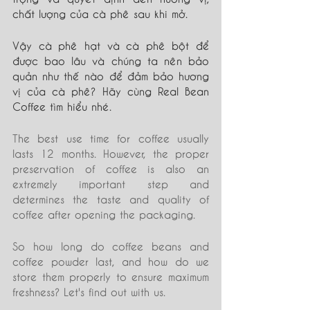
chất lượng của cà phê sau khi mở. 
Vậy cà phê hạt và cà phê bột để 
được bao lâu và chúng ta nên bảo 
quản như thế nào để đảm bảo hương 
vị của cà phê? Hãy cùng Real Bean 
Coffee tìm hiểu nhé.
The best use time for coffee usually 
lasts 12 months. However, the proper 
preservation of coffee is also an 
extremely important step and 
determines the taste and quality of 
coffee after opening the packaging.
So how long do coffee beans and 
coffee powder last, and how do we 
store them properly to ensure maximum 
freshness? Let's find out with us.