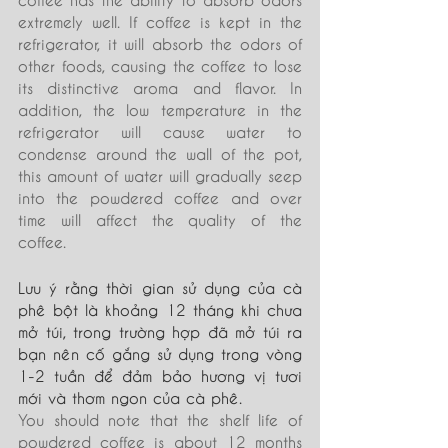
extremely well. If coffee is kept in the 
refrigerator, it will absorb the odors of 
other foods, causing the coffee to lose 
its distinctive aroma and flavor. In 
addition, the low temperature in the 
refrigerator will cause water to 
condense around the wall of the pot, 
this amount of water will gradually seep 
into the powdered coffee and over 
time will affect the quality of the 
coffee.
Lưu ý rằng thời gian sử dụng của cà 
phê bột là khoảng 12 tháng khi chưa 
mở túi, trong trường hợp đã mở túi ra 
bạn nên cố gắng sử dụng trong vòng 
1-2 tuần để đảm bảo hương vị tươi 
mới và thơm ngon của cà phê.
You should note that the shelf life of 
powdered coffee is about 12 months 