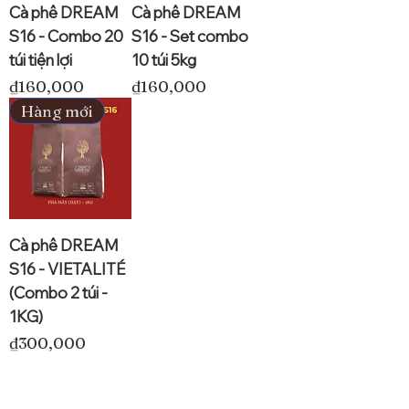
Cà phê DREAM
Cà phê DREAM
S16 - Combo 20
S16 - Set combo
túi tiện lợi
10 túi 5kg
Price
Price
₫160,000
₫160,000
Hàng mới
Cà phê DREAM
S16 - VIETALITÉ
(Combo 2 túi -
1KG)
Price
₫300,000