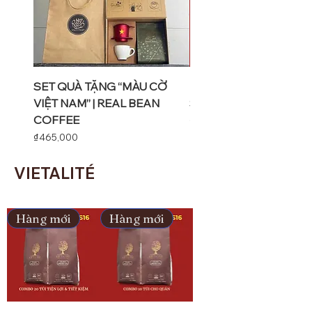
SET QUÀ TẶNG “MÀU CỜ
Hộp Quà Tặng Cà Phê V
VIỆT NAM” | REAL BEAN
Sứ
COFFEE
Price
₫415,000
Price
₫465,000
VIETALITÉ
Hàng mới
Hàng mới