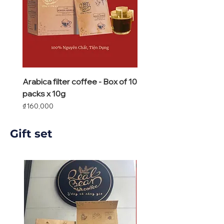
Arabica filter coffee - Box of 10
packs x 10g
Price
₫160,000
Gift set
Gift Set