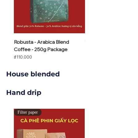
Robusta - Arabica Blend
Vietpresso Coffee - 2
Coffee - 250g Package
Package
Price
Price
₫110,000
₫160,000
House blended
Hand drip
Filter paper